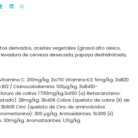
s derivados, aceites vegetales (girasol alto oleico,
es, levadura de cerveza desecada, papaya deshidratada,
 Vitamina C: 210mg/kg; 3a710 Vitamina K3: 5mg/kg; 3a820
a B12 / Cianocobalamina: 100μg/kg; 3a841D-
Cloruro de colina: 1700mg/kg;3a160 (a) Betacaroteno:
ratado): 28mg/kg; 3b406 Cobre (quelato de cobre (II) de
3b606 Cinc (quelato de Cinc de aminoácidos
nometionina): 300 μg/kg. Antioxidantes: 1b306 (ii)
o: 30mg/kg. Aromatizantes: 1,01g/kg.