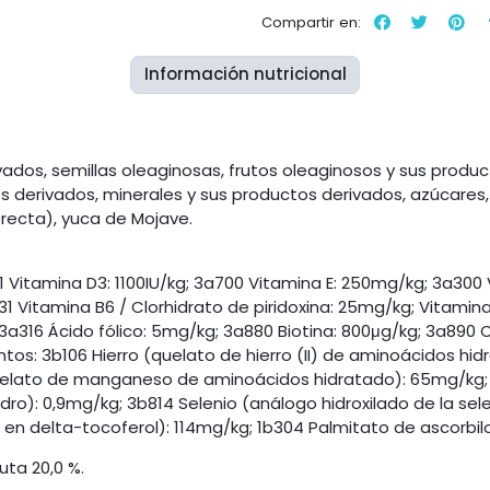
Compartir en:
Información nutricional
os, semillas oleaginosas, frutos oleaginosos y sus producto
tos derivados, minerales y sus productos derivados, azúcar
erecta), yuca de Mojave.
1 Vitamina D3: 1100IU/kg; 3a700 Vitamina E: 250mg/kg; 3a300
1 Vitamina B6 / Clorhidrato de piridoxina: 25mg/kg; Vitamin
a316 Ácido fólico: 5mg/kg; 3a880 Biotina: 800μg/kg; 3a890 
os: 3b106 Hierro (quelato de hierro (II) de aminoácidos hid
elato de manganeso de aminoácidos hidratado): 65mg/kg; 
o): 0,9mg/kg; 3b814 Selenio (análogo hidroxilado de la sele
 en delta-tocoferol): 114mg/kg; 1b304 Palmitato de ascorbil
uta 20,0 %.