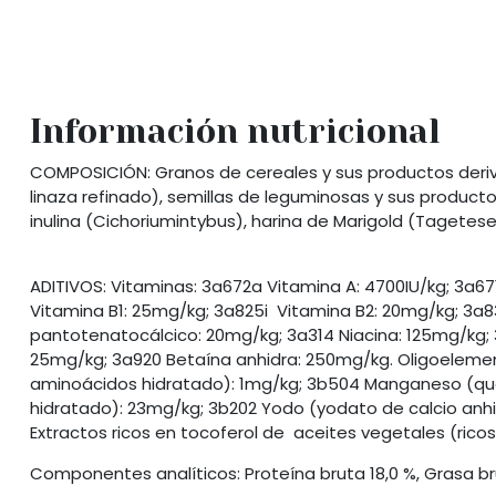
Información nutricional
COMPOSICIÓN: Granos de cereales y sus productos derivad
linaza refinado), semillas de leguminosas y sus produc
inulina (Cichoriumintybus), harina de Marigold (Tagetes
ADITIVOS: Vitaminas: 3a672a Vitamina A: 4700IU/kg; 3a67
Vitamina B1: 25mg/kg; 3a825i Vitamina B2: 20mg/kg; 3a83
pantotenatocálcico: 20mg/kg; 3a314 Niacina: 125mg/kg; 3
25mg/kg; 3a920 Betaína anhidra: 250mg/kg. Oligoelement
aminoácidos hidratado): 1mg/kg; 3b504 Manganeso (qu
hidratado): 23mg/kg; 3b202 Yodo (yodato de calcio anhidr
Extractos ricos en tocoferol de aceites vegetales (ricos
Componentes analíticos: Proteína bruta 18,0 %, Grasa br