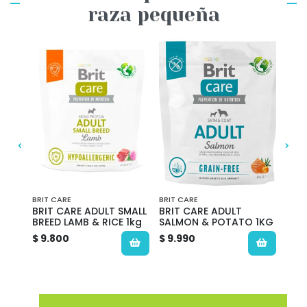
raza pequeña
BRIT CARE
BRIT CARE
ROYA
BRIT CARE ADULT SMALL
BRIT CARE ADULT
ROY
BREED LAMB & RICE 1kg
SALMON & POTATO 1KG
ADU
$ 9.800
$ 9.990
$ 10