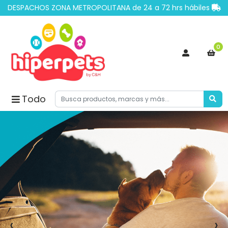
×
DESPACHOS ZONA METROPOLITANA de 24 a 72 hrs hábiles
0
Todo
‹
›