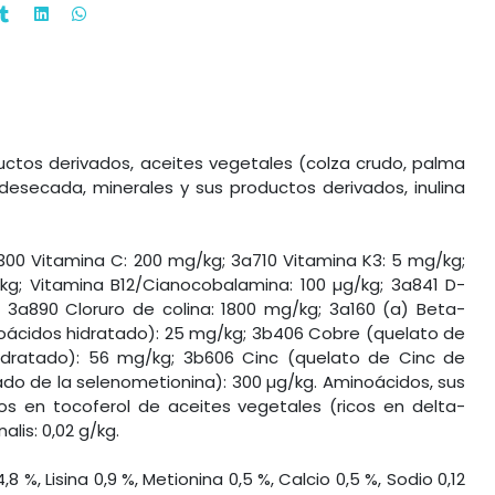
uctos derivados, aceites vegetales (colza crudo, palma
desecada, minerales y sus productos derivados, inulina
a300 Vitamina C: 200 mg/kg; 3a710 Vitamina K3: 5 mg/kg;
/kg; Vitamina B12/Cianocobalamina: 100 µg/kg; 3a841 D-
; 3a890 Cloruro de colina: 1800 mg/kg; 3a160 (a) Beta-
inoácidos hidratado): 25 mg/kg; 3b406 Cobre (quelato de
dratado): 56 mg/kg; 3b606 Cinc (quelato de Cinc de
ado de la selenometionina): 300 µg/kg. Aminoácidos, sus
ricos en tocoferol de aceites vegetales (ricos en delta-
lis: 0,02 g/kg.
%, Lisina 0,9 %, Metionina 0,5 %, Calcio 0,5 %, Sodio 0,12