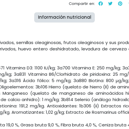
Compartir en:
Información nutricional
ados, semillas oleaginosas, frutos oleaginosos y sus prod
rivados, huevo entero deshidratado, levadura de cerveza 
671 Vitamina D3: 1100 IU/kg; 3a700 Vitamina E: 250 mg/kg; 3
g/kg; 3a831 Vitamina B6/Clorhidrato de piridoxina: 25 mg
kg; 3a316 Ácido fólico: 5 mg/kg; 3a880 Biotina: 800 µg/kg
Oligoelementos: 3b106 Hierro (quelato de hierro (II) de am
504 Manganeso (quelato de manganeso de aminoácidos hi
e calcio anhidro): 1 mg/kg; 3b814 Selenio (análogo hidroxil
etionina: 191,2 mg/kg. Antioxidantes: 1b306 (ii) Extractos 
/kg. Aromatizantes: 1,02 g/kg; Extracto de Rosmarinus officina
0 %, Grasa bruta 9,0 %, Fibra bruta 4,0 %, Ceniza bruta 4,8 