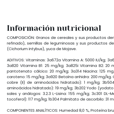
Información nutricional
COMPOSICIÓN: Granos de cereales y sus productos deriv
refinado), semillas de leguminosas y sus productos de
(Cichorium intybus), yuca de Mojave.
ADITIVOS: Vitaminas: 3a672a Vitamina A: 5000 IU/kg; 3a
3a820 Vitamina B1: 25 mg/kg; 3a825i Vitamina B2: 20 m
pantotenato cálcico: 20 mg/kg; 3a314 Niacina: 125 mg/
caroteno: 15 mg/kg; 3a920 Betaína anhidra: 200 mg/kg. 
cobre (II) de aminoácidos hidratado): 1 mg/kg; 3b
aminoácidos hidratado): 19 mg/kg; 3b202 Yodo (yodato d
sales y análogos: 3.2.3 L-Lisina: 155 mg/kg; 3c301 DL-M
tocoferol): 117 mg/kg; 1b304 Palmitato de ascorbilo: 31 mg
COMPONENTES ANALÍTICOS: Humedad 8,0 %, Proteína bruta 19,