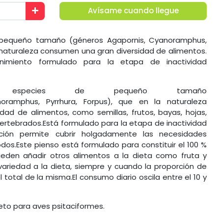
Avísame cuando llegue
 pequeño tamaño (géneros Agapornis, Cyanoramphus,
a naturaleza consumen una gran diversidad de alimentos.
imiento formulado para la etapa de inactividad
a especies de pequeño tamaño
oramphus, Pyrrhura, Forpus), que en la naturaleza
ad de alimentos, como semillas, frutos, bayas, hojas,
vertebrados.Está formulado para la etapa de inactividad
ición permite cubrir holgadamente las necesidades
odos.Este pienso está formulado para constituir el 100 %
pueden añadir otros alimentos a la dieta como fruta y
variedad a la dieta, siempre y cuando la proporción de
el total de la misma.El consumo diario oscila entre el 10 y
eto para aves psitaciformes.